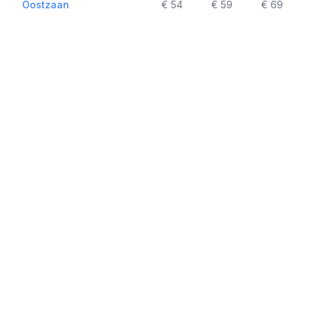
Oostzaan
€ 54
€ 59
€ 69
Ouderkerk aan de Amstel
€ 39
€ 42
€ 57
Overveen
€ 44
€ 47
€ 59
Purmerend
€ 74
€ 79
€ 89
Rijsenhout
€ 44
€ 49
€ 59
Roelofarendsveen
€ 54
€ 59
€ 69
Rozenburg
€ 44
€ 49
€ 59
Santpoort-Noord
€ 47
€ 50
€ 62