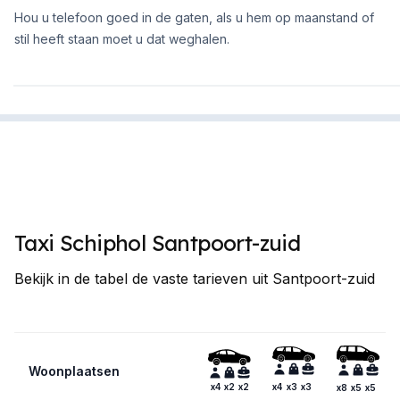
Hou u telefoon goed in de gaten, als u hem op maanstand of
stil heeft staan moet u dat weghalen.
Taxi Schiphol Santpoort-zuid
Bekijk in de tabel de vaste tarieven uit Santpoort-zuid
Woonplaatsen
x4
x2
x2
x4
x3
x3
x8
x5
x5