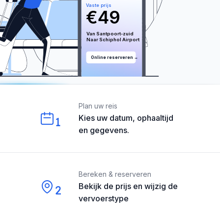
Vaste prijs
€
49
Van 
Santpoort-zuid
Naar 
Schiphol
 Airport
Online reserveren →
Our perks
Plan uw reis
Kies uw datum, ophaaltijd
1
en gegevens.
Bereken & reserveren
Bekijk de prijs en wijzig de
2
vervoerstype