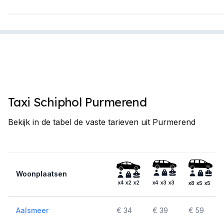
Taxi Schiphol Purmerend
Bekijk in de tabel de vaste tarieven uit Purmerend
Woonplaatsen
x4
x2
x2
x4
x3
x3
x8
x5
x5
Aalsmeer
€ 34
€ 39
€ 59