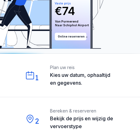
Vaste prijs
€
74
Van 
Purmerend
Naar 
Schiphol
 Airport
Online reserveren →
Our perks
Plan uw reis
Kies uw datum, ophaaltijd
1
en gegevens.
Bereken & reserveren
Bekijk de prijs en wijzig de
2
vervoerstype