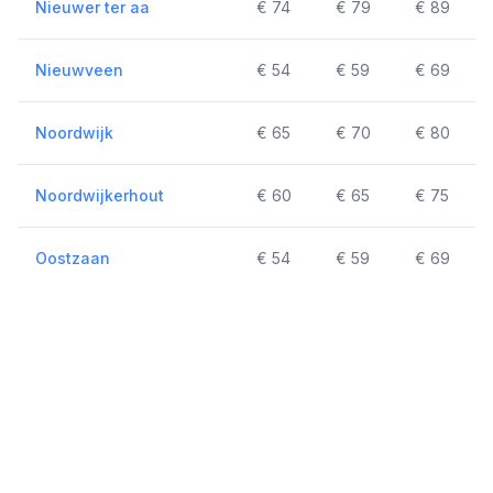
Nieuwer ter aa
€ 74
€ 79
€ 89
Nieuwveen
€ 54
€ 59
€ 69
Noordwijk
€ 65
€ 70
€ 80
Noordwijkerhout
€ 60
€ 65
€ 75
Oostzaan
€ 54
€ 59
€ 69
Ouderkerk aan de Amstel
€ 39
€ 42
€ 57
Overveen
€ 44
€ 47
€ 59
Purmerend
€ 74
€ 79
€ 89