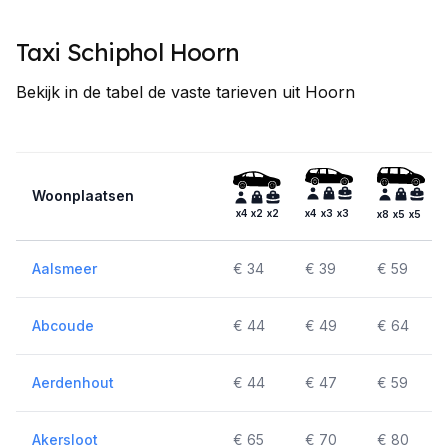
Taxi Schiphol Hoorn
Bekijk in de tabel de vaste tarieven uit Hoorn
Woonplaatsen
x4
x2
x2
x4
x3
x3
x8
x5
x5
Aalsmeer
€ 34
€ 39
€ 59
Abcoude
€ 44
€ 49
€ 64
Aerdenhout
€ 44
€ 47
€ 59
Akersloot
€ 65
€ 70
€ 80