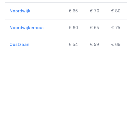
Noordwijk
€ 65
€ 70
€ 80
Noordwijkerhout
€ 60
€ 65
€ 75
Oostzaan
€ 54
€ 59
€ 69
Ouderkerk aan de Amstel
€ 39
€ 42
€ 57
Overveen
€ 44
€ 47
€ 59
Purmerend
€ 74
€ 79
€ 89
Rijsenhout
€ 44
€ 49
€ 59
Roelofarendsveen
€ 54
€ 59
€ 69