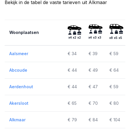
Bekijk in de tabel de vaste tarieven uit Alkmaar
Woonplaatsen
x4
x2
x2
x4
x3
x3
x8
x5
x5
Aalsmeer
€ 34
€ 39
€ 59
Abcoude
€ 44
€ 49
€ 64
Aerdenhout
€ 44
€ 47
€ 59
Akersloot
€ 65
€ 70
€ 80
Alkmaar
€ 79
€ 84
€ 104