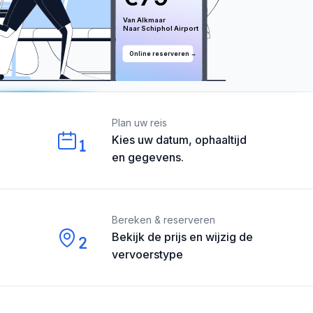
Van 
Alkmaar
Naar 
Schiphol
 Airport
Online reserveren →
Our perks
Plan uw reis
Kies uw datum, ophaaltijd
1
en gegevens.
Bereken & reserveren
Bekijk de prijs en wijzig de
2
vervoerstype