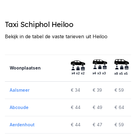
Taxi Schiphol Heiloo
Bekijk in de tabel de vaste tarieven uit Heiloo
Woonplaatsen
x4
x2
x2
x4
x3
x3
x8
x5
x5
Aalsmeer
€ 34
€ 39
€ 59
Abcoude
€ 44
€ 49
€ 64
Aerdenhout
€ 44
€ 47
€ 59