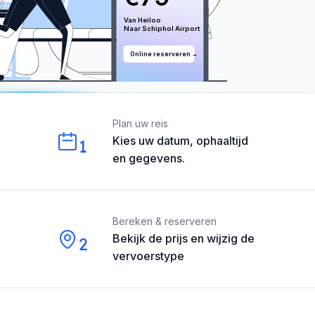
Van 
Heiloo
Naar 
Schiphol
 Airport
Online reserveren →
Our perks
Plan uw reis
Kies uw datum, ophaaltijd
1
en gegevens.
Bereken & reserveren
Bekijk de prijs en wijzig de
2
vervoerstype