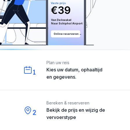
Vaste prijs
€
39
Van 
De kwakel
Naar 
Schiphol
 Airport
Online reserveren →
Our perks
Plan uw reis
Kies uw datum, ophaaltijd
1
en gegevens.
Bereken & reserveren
Bekijk de prijs en wijzig de
2
vervoerstype