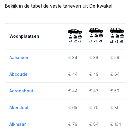
Bekijk in de tabel de vaste tarieven uit De kwakel
Woonplaatsen
x4
x2
x2
x4
x3
x3
x8
x5
x5
Aalsmeer
€ 34
€ 39
€ 59
Abcoude
€ 44
€ 49
€ 64
Aerdenhout
€ 44
€ 47
€ 59
Akersloot
€ 65
€ 70
€ 80
Alkmaar
€ 79
€ 84
€ 104