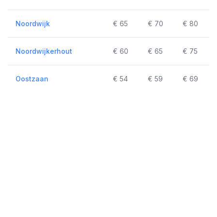
Noordwijk
€ 65
€ 70
€ 80
Noordwijkerhout
€ 60
€ 65
€ 75
Oostzaan
€ 54
€ 59
€ 69
Ouderkerk aan de Amstel
€ 39
€ 42
€ 57
Overveen
€ 44
€ 47
€ 59
Purmerend
€ 74
€ 79
€ 89
Rijsenhout
€ 44
€ 49
€ 59
Roelofarendsveen
€ 54
€ 59
€ 69