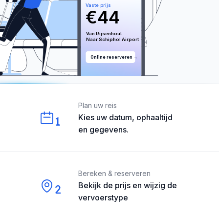
Vaste prijs
€
44
Van 
Rijsenhout
Naar 
Schiphol
 Airport
Online reserveren →
Our perks
Plan uw reis
Kies uw datum, ophaaltijd
1
en gegevens.
Bereken & reserveren
Bekijk de prijs en wijzig de
2
vervoerstype