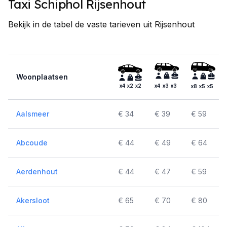
Taxi Schiphol Rijsenhout
Bekijk in de tabel de vaste tarieven uit Rijsenhout
Woonplaatsen
x4
x2
x2
x4
x3
x3
x8
x5
x5
Aalsmeer
€ 34
€ 39
€ 59
Abcoude
€ 44
€ 49
€ 64
Aerdenhout
€ 44
€ 47
€ 59
Akersloot
€ 65
€ 70
€ 80