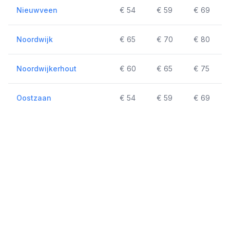
Nieuwveen
€ 54
€ 59
€ 69
Noordwijk
€ 65
€ 70
€ 80
Noordwijkerhout
€ 60
€ 65
€ 75
Oostzaan
€ 54
€ 59
€ 69
Ouderkerk aan de Amstel
€ 39
€ 42
€ 57
Overveen
€ 44
€ 47
€ 59
Purmerend
€ 74
€ 79
€ 89
Rijsenhout
€ 44
€ 49
€ 59