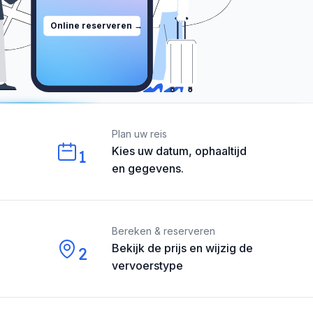
Online reserveren →
Our perks
Plan uw reis
Kies uw datum, ophaaltijd
1
en gegevens.
Bereken & reserveren
Bekijk de prijs en wijzig de
2
vervoerstype