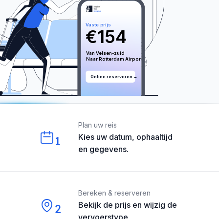
Vaste prijs
€
154
Van 
Velsen-zuid
Naar 
Rotterdam
 Airport
Online reserveren →
Our perks
Plan uw reis
Kies uw datum, ophaaltijd
1
en gegevens.
Bereken & reserveren
Bekijk de prijs en wijzig de
2
vervoerstype