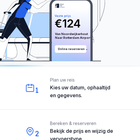
Vaste prijs
€
124
Van 
Noordwijkerhout
Naar 
Rotterdam
 Airport
Online reserveren →
Our perks
Plan uw reis
Kies uw datum, ophaaltijd
1
en gegevens.
Bereken & reserveren
Bekijk de prijs en wijzig de
2
vervoerstype