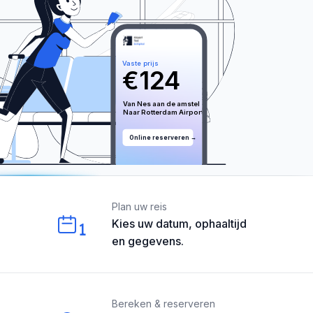
Vaste prijs
€
124
Van 
Nes aan de amstel
Naar 
Rotterdam
 Airport
Online reserveren →
Our perks
Plan uw reis
Kies uw datum, ophaaltijd
1
en gegevens.
Bereken & reserveren