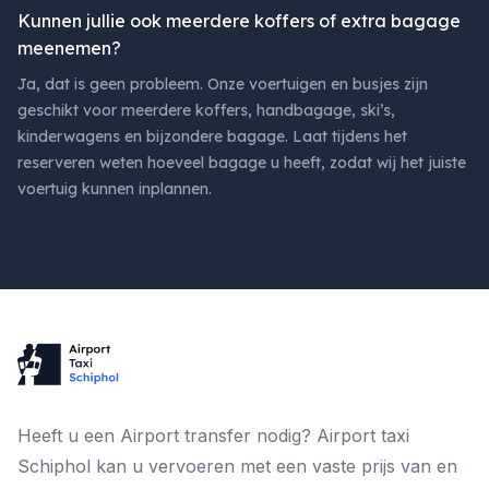
Kunnen jullie ook meerdere koffers of extra bagage
meenemen?
Ja, dat is geen probleem. Onze voertuigen en busjes zijn
geschikt voor meerdere koffers, handbagage, ski’s,
kinderwagens en bijzondere bagage. Laat tijdens het
reserveren weten hoeveel bagage u heeft, zodat wij het juiste
voertuig kunnen inplannen.
Footer
Heeft u een Airport transfer nodig? Airport taxi
Schiphol kan u vervoeren met een vaste prijs van en