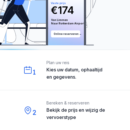
Vaste prijs
€
174
Van 
Limmen
Naar 
Rotterdam
 Airport
Online reserveren →
Our perks
Plan uw reis
Kies uw datum, ophaaltijd
1
en gegevens.
Bereken & reserveren
Bekijk de prijs en wijzig de
2
vervoerstype