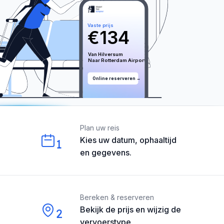
Vaste prijs
€
134
Van 
Hilversum
Naar 
Rotterdam
 Airport
Online reserveren →
Our perks
Plan uw reis
Kies uw datum, ophaaltijd
1
en gegevens.
Bereken & reserveren
Bekijk de prijs en wijzig de
2
vervoerstype