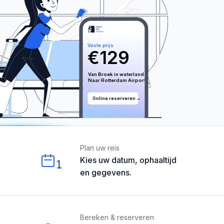
Vaste prijs
€
129
Van 
Broek in waterland
Naar 
Rotterdam
 Airport
Online reserveren →
Our perks
Plan uw reis
Kies uw datum, ophaaltijd
1
en gegevens.
Bereken & reserveren