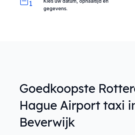
Kies uw datum, ophaaltijd en
1
gegevens.
Goedkoopste Rotte
Hague Airport taxi i
Beverwijk