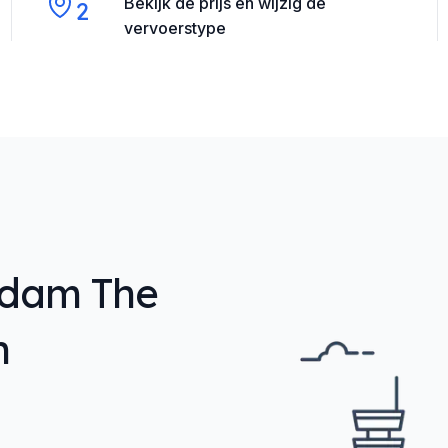
Bekijk de prijs en wijzig de
2
vervoerstype
rdam The
n