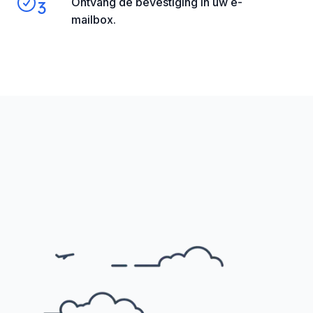
Ontvang de bevestiging in uw e-
3
mailbox.