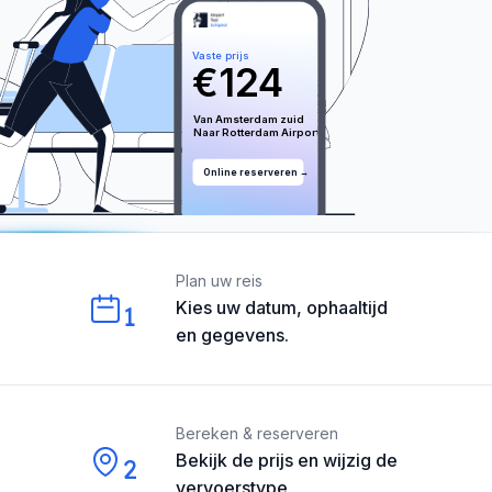
Vaste prijs
€
124
Van 
Amsterdam zuid
Naar 
Rotterdam
 Airport
Online reserveren →
Our perks
Plan uw reis
Kies uw datum, ophaaltijd
1
en gegevens.
Bereken & reserveren
Bekijk de prijs en wijzig de
2
vervoerstype