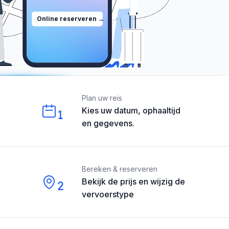
Online reserveren →
Our perks
Plan uw reis
Kies uw datum, ophaaltijd
1
en gegevens.
Bereken & reserveren
Bekijk de prijs en wijzig de
2
vervoerstype