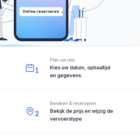
Online reserveren →
Our perks
Plan uw reis
Kies uw datum, ophaaltijd
1
en gegevens.
Bereken & reserveren
Bekijk de prijs en wijzig de
2
vervoerstype