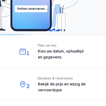
Online reserveren →
Our perks
Plan uw reis
Kies uw datum, ophaaltijd
1
en gegevens.
Bereken & reserveren
Bekijk de prijs en wijzig de
2
vervoerstype