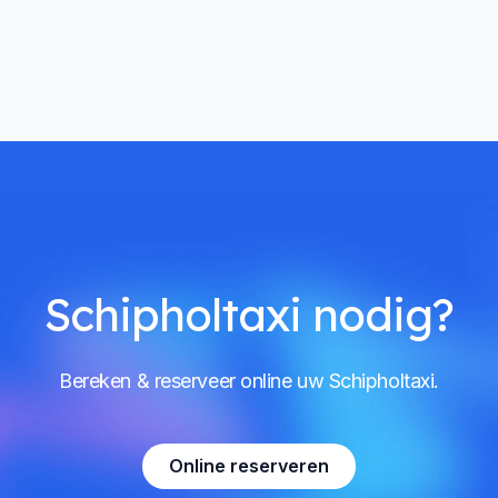
Schipholtaxi nodig?
Bereken & reserveer online uw Schipholtaxi.
Online reserveren