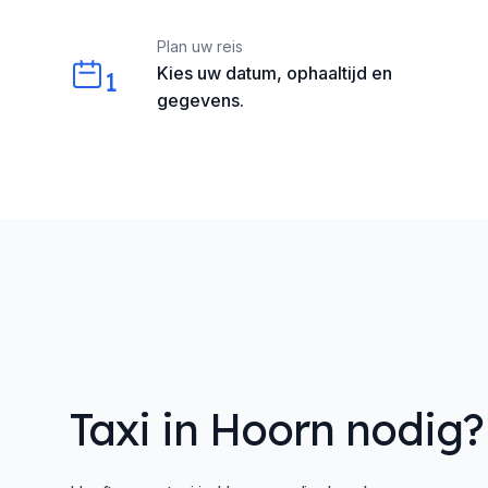
Our perks
Plan uw reis
Kies uw datum, ophaaltijd en
1
gegevens.
Taxi in Hoorn nodig?