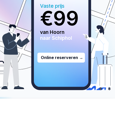
Vaste prijs
€
99
van 
Hoorn
naar Schiphol
Online reserveren →