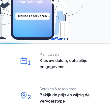
naar Schiphol
Online reserveren →
Our perks
Plan uw reis
Kies uw datum, ophaaltijd
1
en gegevens.
Bereken & reserveren
Bekijk de prijs en wijzig de
2
vervoerstype